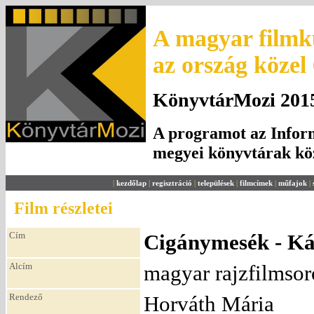
A magyar filmku
az ország közel
KönyvtárMozi 2015.
A programot az Inform
megyei könyvtárak k
|
kezdőlap
|
regisztráció
|
települések
|
filmcímek
|
műfajok
|
Film részletei
Cím
Cigánymesék - Kál
Alcím
magyar rajzfilmsor
Rendező
Horváth Mária