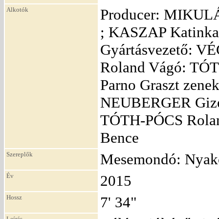
Alkotók
Producer: MIKULÁ
; KASZAP Katink
Gyártásvezető: V
Roland Vágó: TÓT
Parno Graszt zene
NEUBERGER Gizell
TÓTH-PÓCS Rolan
Bence
Szereplők
Mesemondó: Nyakó
Év
2015
Hossz
7' 34"
Leírás