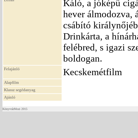
Káló, a jóképű cig
hever álmodozva, á
csábító királynőjéb
Drinkárta, a hínár
felébred, s igazi s
boldogan.
Felajánló
Kecskemétfilm
Alapfilm
Klassz segédanyag
Ajánló
KönyvtárMozi 2015