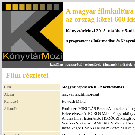
A magyar filmkultúra 
az ország közel 600 ki
KönyvtárMozi 2015. október 5-től
A programot az Informatikai és Könyvt
|
kezdőlap
|
regisztráció
|
települések
|
filmcímek
|
műfajok
|
Film részletei
Cím
Magyar népmesék 6. - A kékfestőinas
Alcím
magyar rajzfilmsorozat
Rendező
Horváth Mária
Alkotók
Producer: MIKULÁS Ferenc A meséket vál
Felvételvezető: BOROS Mária Forgatókö
András Imre Háttérfestő: HORÓCZI Margit 
Viktória Szakértő: JANKOVICS Marcell Sz
Ilona Vágó: CSÁNYI Mihály Zene: Kaláka e