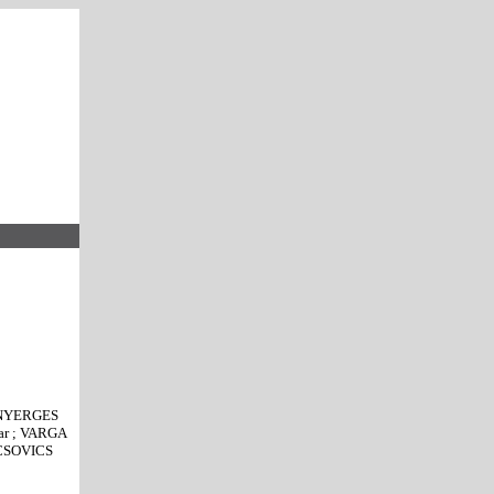
: NYERGES
ar ; VARGA
NCSOVICS