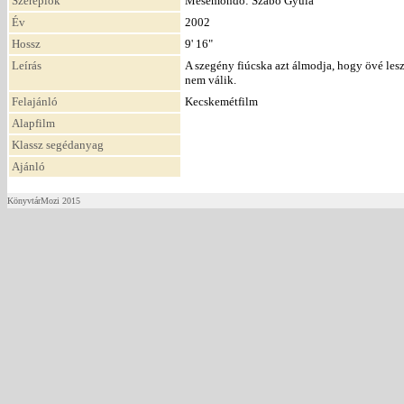
Szereplők
Mesemondó: Szabó Gyula
Év
2002
Hossz
9' 16"
Leírás
A szegény fiúcska azt álmodja, hogy övé lesz
nem válik.
Felajánló
Kecskemétfilm
Alapfilm
Klassz segédanyag
Ajánló
KönyvtárMozi 2015