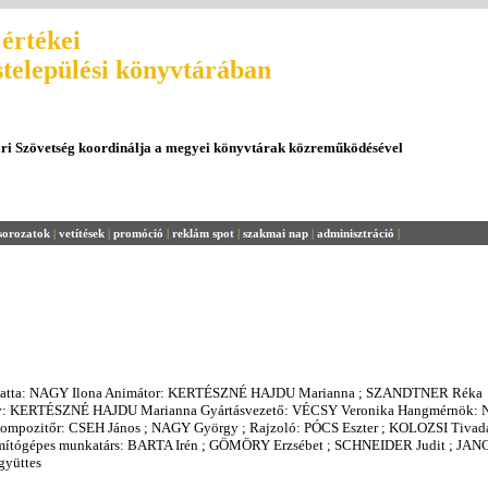
értékei
stelepülési könyvtárában
ári Szövetség koordinálja a megyei könyvtárak közreműködésével
sorozatok
|
vetítések
|
promóció
|
reklám spot
|
szakmai nap
|
adminisztráció
|
ogatta: NAGY Ilona Animátor: KERTÉSZNÉ HAJDU Marianna ; SZANDTNER Réka
nyv: KERTÉSZNÉ HAJDU Marianna Gyártásvezető: VÉCSY Veronika Hangmérnök
Kompozitőr: CSEH János ; NAGY György ; Rajzoló: PÓCS Eszter ; KOLOZSI Tivad
ámítógépes munkatárs: BARTA Irén ; GÖMÖRY Erzsébet ; SCHNEIDER Judit ; JA
gyüttes