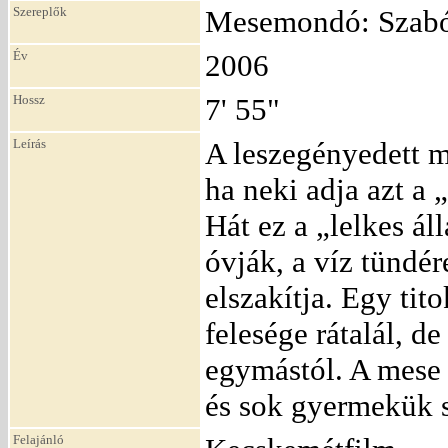
Szereplők
Mesemondó: Szab
Év
2006
Hossz
7' 55"
Leírás
A leszegényedett m
ha neki adja azt a 
Hát ez a „lelkes ál
óvják, a víz tündér
elszakítja. Egy ti
felesége rátalál, de
egymástól. A mese 
és sok gyermekük s
Felajánló