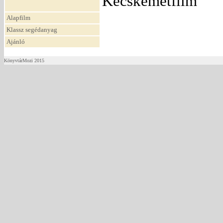
Kecskemétfilm
Alapfilm
Klassz segédanyag
Ajánló
KönyvtárMozi 2015