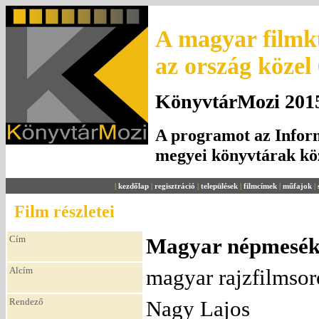
A magyar filmku
az ország közel
KönyvtárMozi 2015.
A programot az Inform
megyei könyvtárak k
|
kezdőlap
|
regisztráció
|
települések
|
filmcímek
|
műfajok
|
Film részletei
Cím
Magyar népmesék 7
Alcím
magyar rajzfilmsor
Rendező
Nagy Lajos