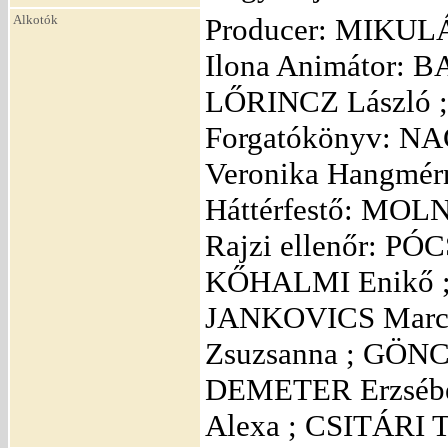
Alkotók
Producer: MIKULÁ
Ilona Animátor: 
LŐRINCZ László ;
Forgatókönyv: NA
Veronika Hangmér
Háttérfestő: MOLN
Rajzi ellenőr: PÓ
KŐHALMI Enikő ;
JANKOVICS Marce
Zsuzsanna ; GÖNC
DEMETER Erzsébe
Alexa ; CSITÁRI T