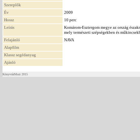
Szereplők
Év
2009
Hossz
10 perc
Leírás
Komárom-Esztergom megye az ország északnyu
mely természeti szépségekben és műkincsek
Felajánló
NAVA
Alapfilm
Klassz segédanyag
Ajánló
KönyvtárMozi 2015