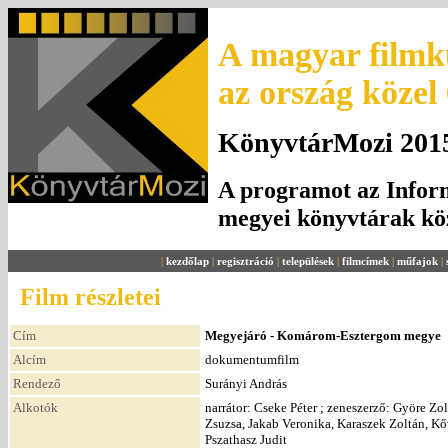
A magyar filmku
az ország közel
KönyvtárMozi 2015.
A programot az Inform
megyei könyvtárak k
|
kezdőlap
|
regisztráció
|
települések
|
filmcímek
|
műfajok
|
Film részletei
Cím
Megyejáró - Komárom-Esztergom megye
Alcím
dokumentumfilm
Rendező
Surányi András
Alkotók
narrátor: Cseke Péter ; zeneszerző: Györe Zol
Zsuzsa, Jakab Veronika, Karaszek Zoltán, Kő
Pszathasz Judit