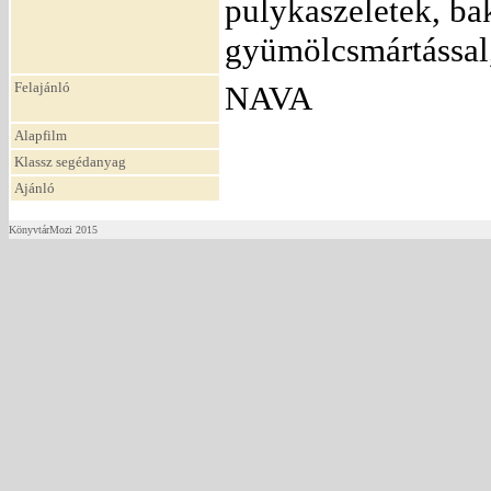
pulykaszeletek, bak
gyümölcsmártással,
Felajánló
NAVA
Alapfilm
Klassz segédanyag
Ajánló
KönyvtárMozi 2015