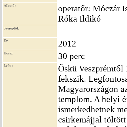
Alkotók
operatőr: Móczár Is
Róka Ildikó
Szereplők
Év
2012
Hossz
30 perc
Leírás
Öskü Veszprémtől 
fekszik. Legfonto
Magyarországon az
templom. A helyi é
ismerkedhetnek me
csirkemájjal töltöt