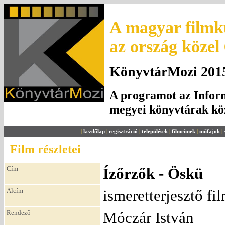
A magyar filmku
az ország közel
KönyvtárMozi 2015.
A programot az Inform
megyei könyvtárak k
|
kezdőlap
|
regisztráció
|
települések
|
filmcímek
|
műfajok
|
Film részletei
Cím
Ízőrzők - Öskü
Alcím
ismeretterjesztő fi
Rendező
Móczár István