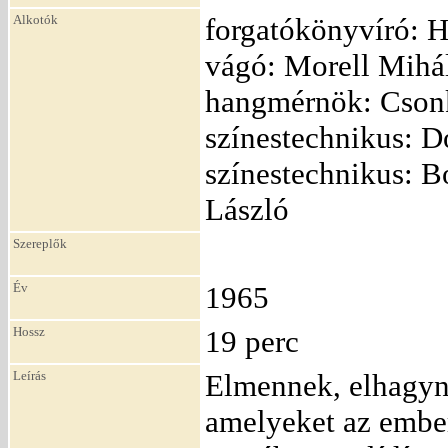
Alkotók
forgatókönyvíró: Hu
vágó: Morell Mihál
hangmérnök: Csonka
színestechnikus: Do
színestechnikus: B
László
Szereplők
Év
1965
Hossz
19 perc
Leírás
Elmennek, elhagyna
amelyeket az ember