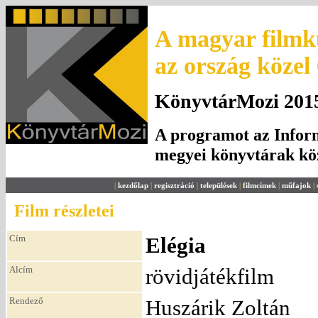
A magyar filmku
az ország közel
KönyvtárMozi 2015.
A programot az Inform
megyei könyvtárak k
|
kezdőlap
|
regisztráció
|
települések
|
filmcímek
|
műfajok
|
Film részletei
Cím
Elégia
Alcím
rövidjátékfilm
Rendező
Huszárik Zoltán