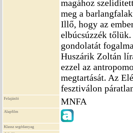
magához szelídített
meg a barlangfalako
Illő, hogy az ember
elbúcsúzzék tőlük. 
gondolatát fogalm
Huszárik Zoltán líra
ezzel az antropomo
megtartását. Az El
fesztiválon páratlan
Felajánló
MNFA
Alapfilm
Klassz segédanyag