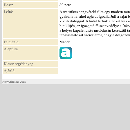
Hossz
80 perc
Leírás
A szatirikus hangvételű film egy modern min
gyakorlatra, ahol apja dolgozik. Juli a sajá
kívüli dologgal. A fiatal férfiak a nőket kuk
biciklijén, az igazgató fő szenvedélye a "tá
a helyes kapalendítés metódusán keresztül 
tapasztalatokat szerez arról, hogy a dolgoz
Felajánló
Manda
Alapfilm
Klassz segédanyag
Ajánló
KönyvtárMozi 2015