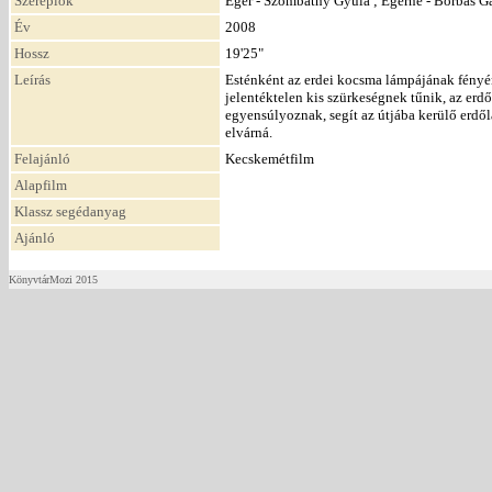
Szereplők
Egér - Szombathy Gyula ; Egérné - Borbás Ga
Év
2008
Hossz
19'25"
Leírás
Esténként az erdei kocsma lámpájának fényéné
jelentéktelen kis szürkeségnek tűnik, az erd
egyensúlyoznak, segít az útjába kerülő erdő
elvárná.
Felajánló
Kecskemétfilm
Alapfilm
Klassz segédanyag
Ajánló
KönyvtárMozi 2015