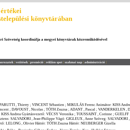
értékei
stelepülési könyvtárában
ári Szövetség koordinálja a megyei könyvtárak közreműködésével
sorozatok
|
vetítések
|
promóció
|
reklám spot
|
szakmai nap
|
adminisztráció
|
PARUTTI , Thierry ; VINCENT Sébastien ; MIKULÁS Ferenc Animátor: KISS Andre
ncent ; DAVOUST , Nicolas ; TÓTH Zsuzsa ; ADANT , Pascal ; VANDERKELEN , 
 KISS Andrea Gyártásvezető: VÉCSY Veronika ; TOUSSAINT , Corinne ; GUELFF ,
sztens: SALVADORI , Jean-Philippe Vágó: GIGLEUX , Anne Szöveg: SALVADORI , 
zető: LELONG , Olivier Háttér: TÓTH Zsuzsa Háttér: NEUBERGER Gizella