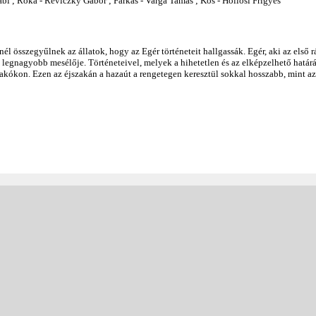
bi ; Róka - Reviczky Gábor ; Farkas - Varga Tamás ; Kos - Hollósi Frigyes
l összegyűlnek az állatok, hogy az Egér történeteit hallgassák. Egér, aki az első r
ő legnagyobb mesélője. Történeteivel, melyek a hihetetlen és az elképzelhető határ
lakókon. Ezen az éjszakán a hazaút a rengetegen keresztül sokkal hosszabb, mint a