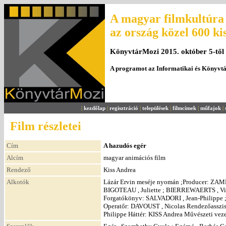
A magyar filmkultúra 
az ország közel 600 ki
KönyvtárMozi 2015. október 5-től
A programot az Informatikai és Könyvt
|
kezdőlap
|
regisztráció
|
települések
|
filmcímek
|
műfajok
|
Film részletei
Cím
A hazudós egér
Alcím
magyar animációs film
Rendező
Kiss Andrea
Alkotók
Lázár Ervin meséje nyomán ;Producer: ZAM
BIGOTEAU , Juliette ; BIERREWAERTS , Vi
Forgatókönyv: SALVADORI , Jean-Philippe ;
Operatőr: DAVOUST , Nicolas Rendezőasszi
Philippe Háttér: KISS Andrea Művészeti ve