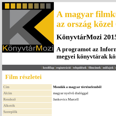
A magyar filmku
az ország közel
KönyvtárMozi 2015.
A programot az Inform
megyei könyvtárak k
|
kezdőlap
|
regisztráció
|
települések
|
filmcímek
|
műfajok
|
Film részletei
Cím
Mondák a magyar történelemből
Alcím
magyar nyelvű dialóggal
Rendező
Jankovics Marcell
Alkotók
Szereplők