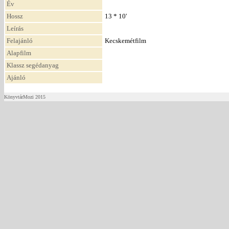
Év
Hossz
13 * 10'
Leírás
Felajánló
Kecskemétfilm
Alapfilm
Klassz segédanyag
Ajánló
KönyvtárMozi 2015