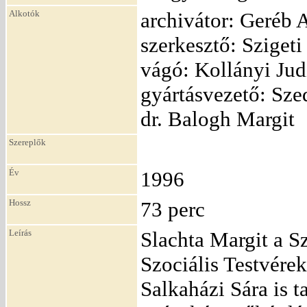
Alkotók
archivátor: Geréb A
szerkesztő: Sziget
vágó: Kollányi Judi
gyártásvezető: Sze
dr. Balogh Margit
Szereplők
Év
1996
Hossz
73 perc
Leírás
Slachta Margit a Sz
Szociális Testvére
Salkaházi Sára is t