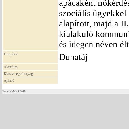
apácaként nőkérdés
szociális ügyekkel 
alapított, majd a II
kialakuló kommunis
és idegen néven él
Felajánló
Dunatáj
Alapfilm
Klassz segédanyag
Ajánló
KönyvtárMozi 2015