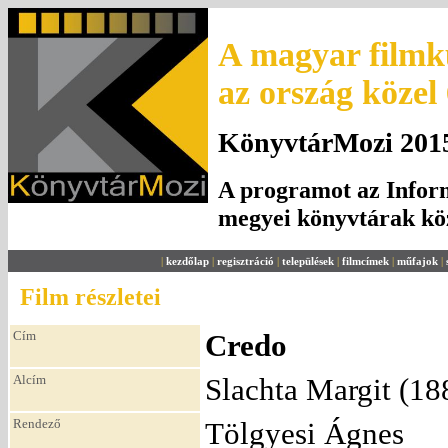
A magyar filmku
az ország közel
KönyvtárMozi 2015.
A programot az Inform
megyei könyvtárak k
|
kezdőlap
|
regisztráció
|
települések
|
filmcímek
|
műfajok
|
Film részletei
Cím
Credo
Alcím
Slachta Margit (1
Rendező
Tölgyesi Ágnes