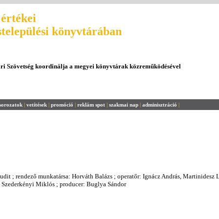
értékei
stelepülési könyvtárában
ári Szövetség koordinálja a megyei könyvtárak közreműködésével
sorozatok
|
vetítések
|
promóció
|
reklám spot
|
szakmai nap
|
adminisztráció
|
udit ; rendező munkatársa: Horváth Balázs ; operatőr: Ignácz András, Martinidesz L
ő: Szederkényi Miklós ; producer: Buglya Sándor