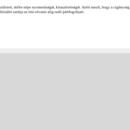
letett, átélte népe nyomorúságát, kitaszítottságát. Azért tanult, hogy a cigányság
tizálni tanítja az írni-olvasni alig tudó pártfogoltjait.