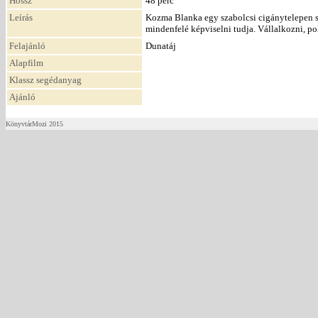
Hossz
48 perc
Leírás
Kozma Blanka egy szabolcsi cigánytelepen szü
mindenfelé képviselni tudja. Vállalkozni, poli
Felajánló
Dunatáj
Alapfilm
Klassz segédanyag
Ajánló
KönyvtárMozi 2015