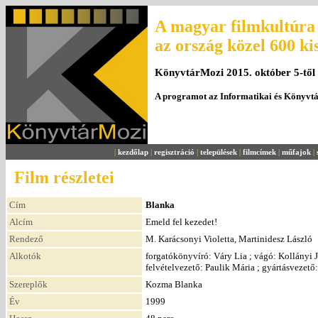
A magyar filmkultúra 
az ország közel 600 ki
KönyvtárMozi 2015. október 5-től
A programot az Informatikai és Könyvt
|
kezdőlap
|
regisztráció
|
települések
|
filmcímek
|
műfajok
|
Film részletei
Cím
Blanka
Alcím
Emeld fel kezedet!
Rendező
M. Karácsonyi Violetta, Martinidesz László
Alkotók
forgatókönyvíró: Váry Lia ; vágó: Kollányi J
felvételvezető: Paulik Mária ; gyártásvezet
Szereplők
Kozma Blanka
Év
1999