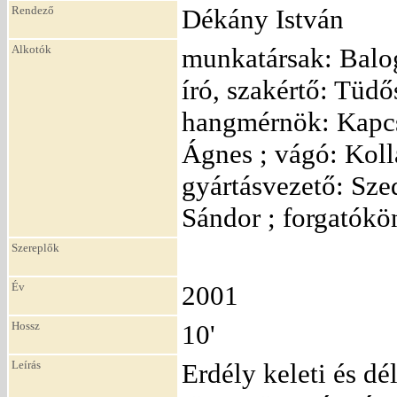
Rendező
Dékány István
Alkotók
munkatársak: Balo
író, szakértő: Tüdő
hangmérnök: Kapcso
Ágnes ; vágó: Kollá
gyártásvezető: Sze
Sándor ; forgatókö
Szereplők
Év
2001
Hossz
10'
Leírás
Erdély keleti és d