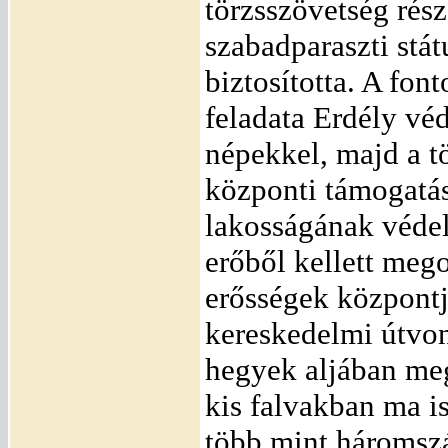
törzsszövetség rész
szabadparaszti stát
biztosította. A fon
feladata Erdély vé
népekkel, majd a t
központi támogatás
lakosságának védel
erőből kellett meg
erősségek központj
kereskedelmi útvo
hegyek aljában me
kis falvakban ma is
több mint háromszá