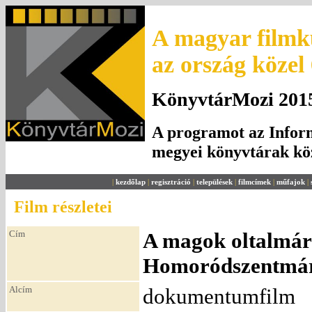
A magyar filmku
az ország közel
KönyvtárMozi 2015.
A programot az Inform
megyei könyvtárak k
|
kezdőlap
|
regisztráció
|
települések
|
filmcímek
|
műfajok
|
Film részletei
Cím
A magok oltalmára
Homoródszentmá
Alcím
dokumentumfilm