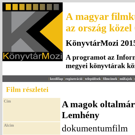
A magyar filmku
az ország közel
KönyvtárMozi 2015.
A programot az Inform
megyei könyvtárak k
|
kezdőlap
|
regisztráció
|
települések
|
filmcímek
|
műfajok
|
Film részletei
Cím
A magok oltalmára
Lemhény
Alcím
dokumentumfilm