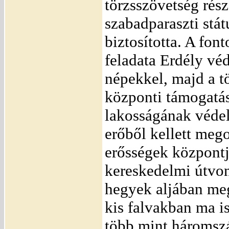
törzsszövetség rész
szabadparaszti stát
biztosította. A fon
feladata Erdély vé
népekkel, majd a t
központi támogatás
lakosságának védel
erőből kellett meg
erősségek központj
kereskedelmi útvo
hegyek aljában me
kis falvakban ma is
több mint háromszá