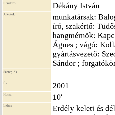
Rendező
Dékány István
Alkotók
munkatársak: Balo
író, szakértő: Tüdő
hangmérnök: Kapcso
Ágnes ; vágó: Kollá
gyártásvezető: Sze
Sándor ; forgatókö
Szereplők
Év
2001
Hossz
10'
Leírás
Erdély keleti és d