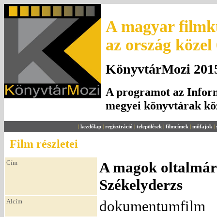
A magyar filmku
az ország közel
KönyvtárMozi 2015.
A programot az Inform
megyei könyvtárak k
|
kezdőlap
|
regisztráció
|
települések
|
filmcímek
|
műfajok
|
Film részletei
Cím
A magok oltalmára
Székelyderzs
Alcím
dokumentumfilm