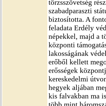
törzsszövetség rész
szabadparaszti stát
biztosította. A fon
feladata Erdély vé
népekkel, majd a t
központi támogatás
lakosságának védel
erőből kellett meg
erősségek központj
kereskedelmi útvo
hegyek aljában me
kis falvakban ma is
több mint háromszá