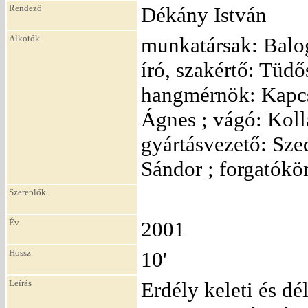
Rendező
Dékány István
Alkotók
munkatársak: Balo
író, szakértő: Tüdő
hangmérnök: Kapcso
Ágnes ; vágó: Kollá
gyártásvezető: Sze
Sándor ; forgatókö
Szereplők
Év
2001
Hossz
10'
Leírás
Erdély keleti és d