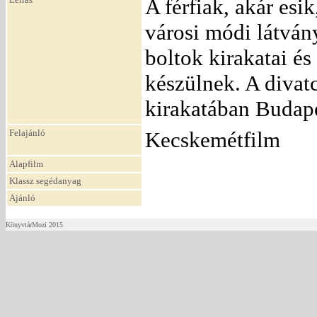
A férfiak, akár esi
városi módi látván
boltok kirakatai é
készülnek. A divat
kirakatában Budape
Felajánló
Kecskemétfilm
Alapfilm
Klassz segédanyag
Ajánló
KönyvtárMozi 2015