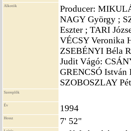
Alkotók
Producer: MIKULÁ
NAGY György ; 
Eszter ; TARI Józ
VÉCSY Veronika 
ZSEBÉNYI Béla R
Judit Vágó: CSÁN
GRENCSÓ István Ir
SZOBOSZLAY Pét
Szereplők
Év
1994
Hossz
7' 52"
Leírás