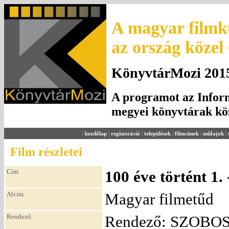
A magyar filmku
az ország közel
KönyvtárMozi 2015.
A programot az Inform
megyei könyvtárak k
|
kezdőlap
|
regisztráció
|
települések
|
filmcímek
|
műfajok
|
Film részletei
Cím
100 éve történt 1.
Alcím
Magyar filmetűd
Rendező
Rendező: SZOBOS