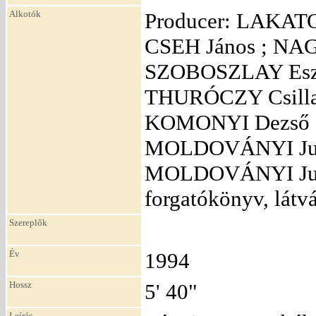
Alkotók
Producer: LAKATO
CSEH János ; NA
SZOBOSZLAY Eszte
THURÓCZY Csilla
KOMONYI Dezső ; 
MOLDOVÁNYI Judi
MOLDOVÁNYI Judi
forgatókönyv, lá
Szereplők
Év
1994
Hossz
5' 40"
Leírás