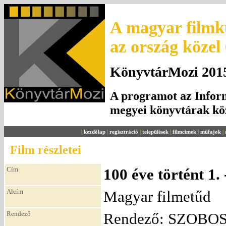
A magyar filmku
az ország közel
KönyvtárMozi 2015.
A programot az Inform
megyei könyvtárak k
|
kezdőlap
|
regisztráció
|
települések
|
filmcímek
|
műfajok
|
Film részletei
Cím
100 éve történt 1
Alcím
Magyar filmetűd
Rendező
Rendező: SZOBOS