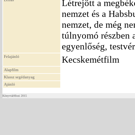
Létrejött a megbéké
nemzet és a Habsb
nemzet, de még nem
túlnyomó részben a
egyenlőség, testvé
Felajánló
Kecskemétfilm
Alapfilm
Klassz segédanyag
Ajánló
KönyvtárMozi 2015