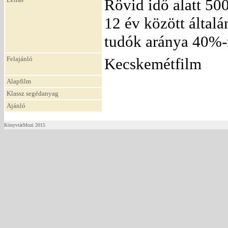
Rövid idő alatt 500
12 év között általá
tudók aránya 40%-
Felajánló
Kecskemétfilm
Alapfilm
Klassz segédanyag
Ajánló
KönyvtárMozi 2015