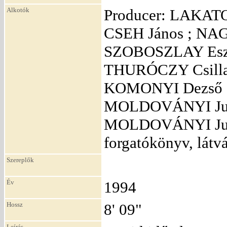
Alkotók
Producer: LAKATO
CSEH János ; NA
SZOBOSZLAY Eszte
THURÓCZY Csilla
KOMONYI Dezső ; 
MOLDOVÁNYI Judi
MOLDOVÁNYI Judi
forgatókönyv, lá
Szereplők
Év
1994
Hossz
8' 09"
Leírás