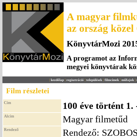
A magyar filmku
az ország közel
KönyvtárMozi 2015.
A programot az Inform
megyei könyvtárak k
|
kezdőlap
|
regisztráció
|
települések
|
filmcímek
|
műfajok
|
Film részletei
Cím
100 éve történt 1. -
Alcím
Magyar filmetűd
Rendező
Rendező: SZOBOS