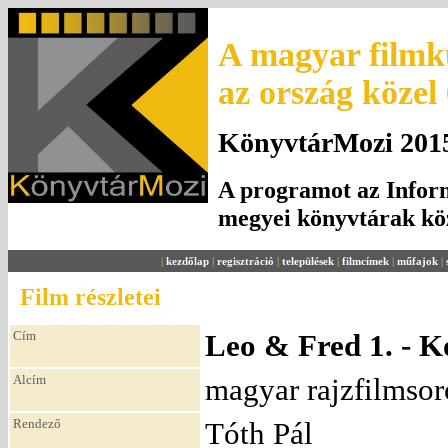
A magyar filmku
az ország közel
KönyvtárMozi 2015.
A programot az Inform
megyei könyvtárak k
|
kezdőlap
|
regisztráció
|
települések
|
filmcímek
|
műfajok
|
Film részletei
Cím
Leo & Fred 1. - K
Alcím
magyar rajzfilmsor
Rendező
Tóth Pál