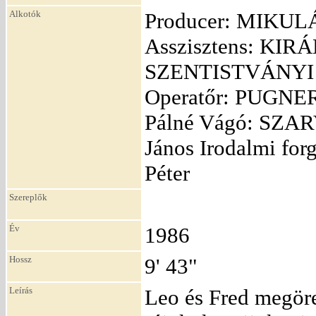
Alkotók
Producer: MIKULÁ
Asszisztens: KIRÁ
SZENTISTVÁNYI Ri
Operatőr: PUGNER
Pálné Vágó: SZAR
János Irodalmi f
Péter
Szereplők
Év
1986
Hossz
9' 43"
Leírás
Leo és Fred megöre