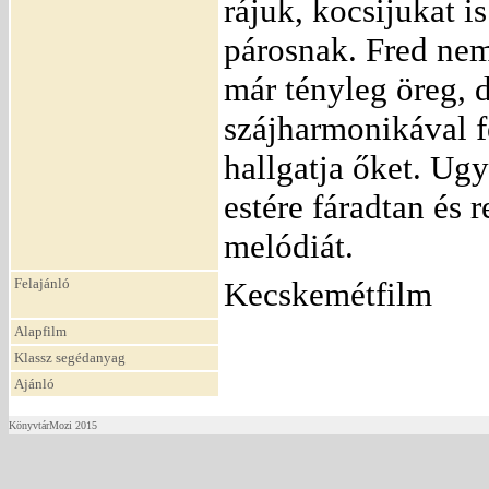
rájuk, kocsijukat i
párosnak. Fred nem
már tényleg öreg, d
szájharmonikával fe
hallgatja őket. Ug
estére fáradtan és
melódiát.
Felajánló
Kecskemétfilm
Alapfilm
Klassz segédanyag
Ajánló
KönyvtárMozi 2015