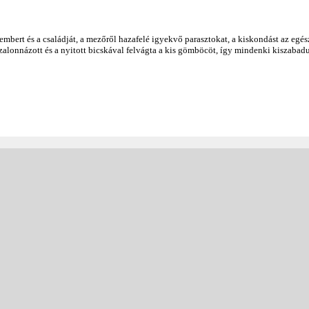
embert és a családját, a mezőről hazafelé igyekvő parasztokat, a kiskondást az egés
alonnázott és a nyitott bicskával felvágta a kis gömböcöt, így mindenki kiszabadu