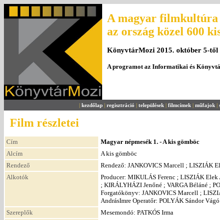
A magyar filmkultúra 
az ország közel 600 ki
KönyvtárMozi 2015. október 5-től
A programot az Informatikai és Könyvt
|
kezdőlap
|
regisztráció
|
települések
|
filmcímek
|
műfajok
|
Film részletei
Cím
Magyar népmesék 1. - A kis gömböc
Alcím
A kis gömböc
Rendező
Rendező: JANKOVICS Marcell ; LISZIÁK E
Alkotók
Producer: MIKULÁS Ferenc ; LISZIÁK Elek 
; KIRÁLYHÁZI Jenőné ; VARGA Béláné ; P
Forgatókönyv: JANKOVICS Marcell ; LISZ
AndrásImre Operatőr: POLYÁK Sándor Vágó
Szereplők
Mesemondó: PATKÓS Irma