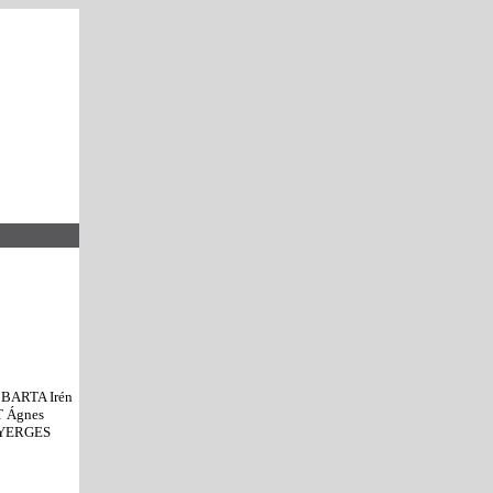
 BARTA Irén
T Ágnes
 NYERGES