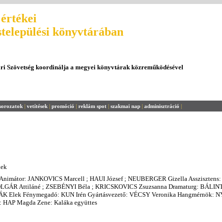
értékei
stelepülési könyvtárában
ári Szövetség koordinálja a megyei könyvtárak közreműködésével
sorozatok
|
vetítések
|
promóció
|
reklám spot
|
szakmai nap
|
adminisztráció
|
lek
Animátor: JANKOVICS Marcell ; HAUI József ; NEUBERGER Gizella Asszisztens:
OLGÁR Attiláné ; ZSEBÉNYI Béla ; KRICSKOVICS Zsuzsanna Dramaturg: BÁLIN
IÁK Elek Fénymegadó: KUN Irén Gyártásvezető: VÉCSY Veronika Hangmérnök:
: HAP Magda Zene: Kaláka együttes