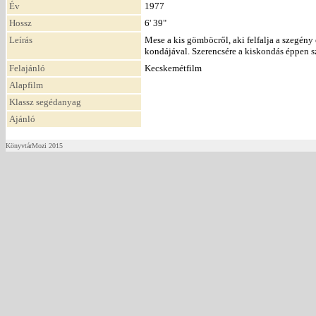
Év
1977
Hossz
6' 39"
Leírás
Mese a kis gömböcről, aki felfalja a szegény 
kondájával. Szerencsére a kiskondás éppen sz
Felajánló
Kecskemétfilm
Alapfilm
Klassz segédanyag
Ajánló
KönyvtárMozi 2015