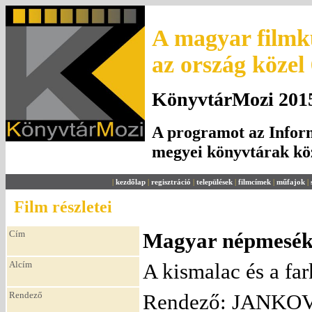
A magyar filmku
az ország közel
KönyvtárMozi 2015.
A programot az Inform
megyei könyvtárak k
|
kezdőlap
|
regisztráció
|
települések
|
filmcímek
|
műfajok
|
Film részletei
Cím
Magyar népmesék 1
Alcím
A kismalac és a fa
Rendező
Rendező: JANKOVI