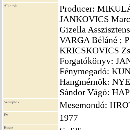
Alkotók
Producer: MIKULÁ
JANKOVICS Marce
Gizella Assziszte
VARGA Béláné ; P
KRICSKOVICS Zsu
Forgatókönyv: JA
Fénymegadó: KUN 
Hangmérnök: NYE
Sándor Vágó: HAP 
Szereplők
Mesemondó: HRO
Év
1977
Hossz