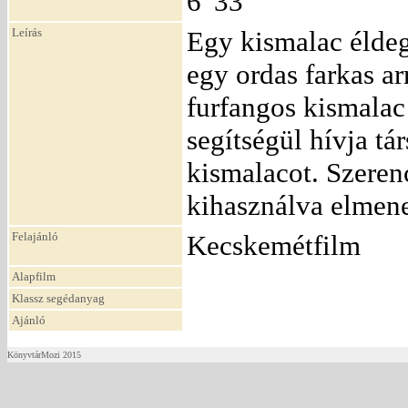
6' 33"
Leírás
Egy kismalac éldeg
egy ordas farkas ar
furfangos kismalac 
segítségül hívja tá
kismalacot. Szeren
kihasználva elmen
Felajánló
Kecskemétfilm
Alapfilm
Klassz segédanyag
Ajánló
KönyvtárMozi 2015