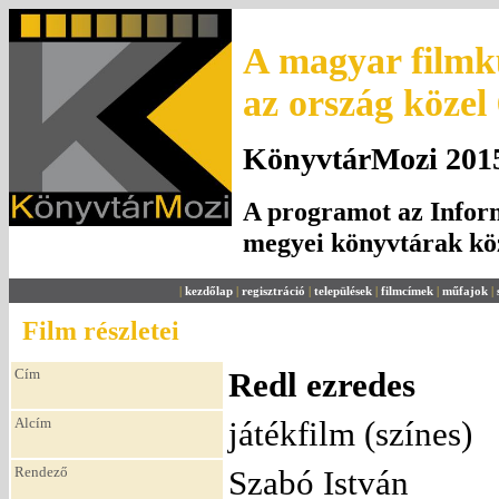
A magyar filmku
az ország közel
KönyvtárMozi 2015.
A programot az Inform
megyei könyvtárak k
|
kezdőlap
|
regisztráció
|
települések
|
filmcímek
|
műfajok
|
Film részletei
Cím
Redl ezredes
Alcím
játékfilm (színes)
Rendező
Szabó István