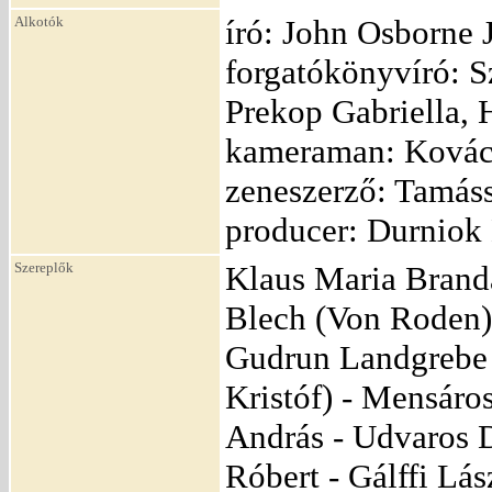
Alkotók
író: John Osborne 
forgatókönyvíró: S
Prekop Gabriella, H
kameraman: Kovács
zeneszerző: Tamáss
producer: Durniok
Szereplők
Klaus Maria Branda
Blech (Von Roden) 
Gudrun Landgrebe (
Kristóf) - Mensáros
András - Udvaros D
Róbert - Gálffi Lá