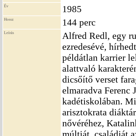
Év
1985
Hossz
144 perc
Leírás
Alfred Redl, egy r
ezredesévé, hírhed
példátlan karrier l
alattvaló karakteré
dicsőítő verset far
elmaradva Ferenc J
kadétiskolában. M
arisztokrata diákt
nővéréhez, Katalinh
múltját, családját