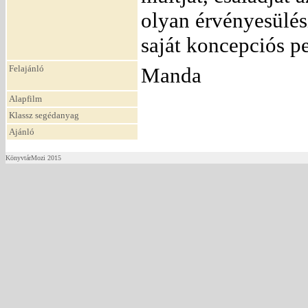
olyan érvényesülési
saját koncepciós p
Felajánló
Manda
Alapfilm
Klassz segédanyag
Ajánló
KönyvtárMozi 2015