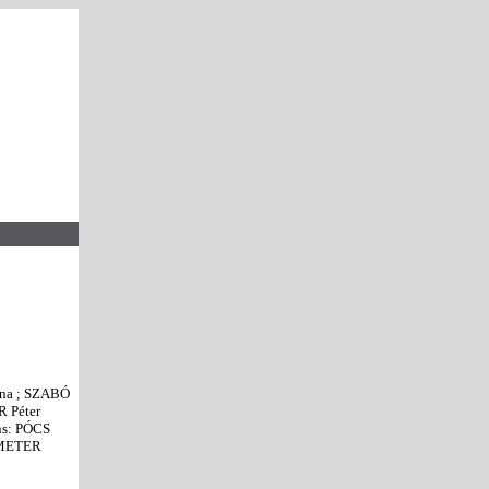
nna ; SZABÓ
 Péter
ns: PÓCS
DEMETER