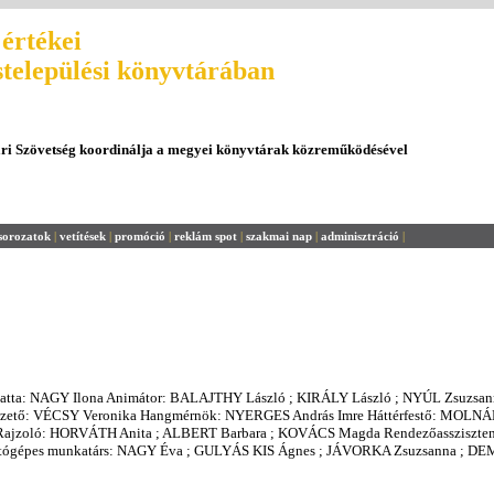
értékei
stelepülési könyvtárában
ári Szövetség koordinálja a megyei könyvtárak közreműködésével
sorozatok
|
vetítések
|
promóció
|
reklám spot
|
szakmai nap
|
adminisztráció
|
gatta: NAGY Ilona Animátor: BALAJTHY László ; KIRÁLY László ; NYÚL Zsuzsa
ezető: VÉCSY Veronika Hangmérnök: NYERGES András Imre Háttérfestő: MOLNÁR
 Rajzoló: HORVÁTH Anita ; ALBERT Barbara ; KOVÁCS Magda Rendezőassziszte
mítógépes munkatárs: NAGY Éva ; GULYÁS KIS Ágnes ; JÁVORKA Zsuzsanna ; 