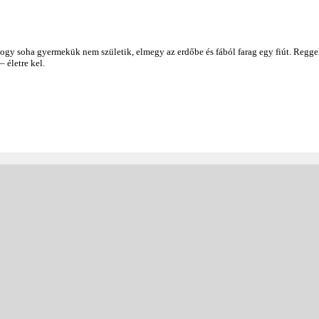
gy soha gyermekük nem születik, elmegy az erdőbe és fából farag egy fiút. Reggel
 életre kel.