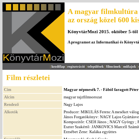
A magyar filmkultúra 
az ország közel 600 ki
KönyvtárMozi 2015. október 5-től
A programot az Informatikai és Könyvt
|
kezdőlap
|
regisztráció
|
települések
|
filmcímek
|
műfajok
|
Film részletei
Cím
Magyar népmesék 7. - Fából faragott Péter
Alcím
magyar rajzfilmsorozat
Rendező
Nagy Lajos
Alkotók
Producer: MIKULÁS Ferenc A meséket válo
János Forgatókönyv: NAGY Lajos Gyártásv
Kompozitőr: CSEH János ; NAGY György ;
Eszter Szakértő: JANKOVICS Marcell Szá
Erzsébet Zene: Kaláka együttes