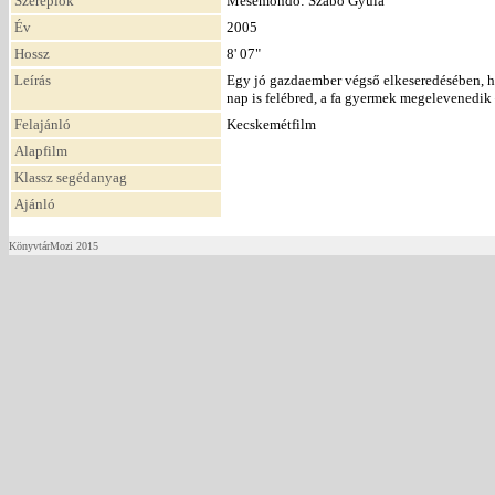
Szereplők
Mesemondó: Szabó Gyula
Év
2005
Hossz
8' 07"
Leírás
Egy jó gazdaember végső elkeseredésében, ho
nap is felébred, a fa gyermek megelevenedik –
Felajánló
Kecskemétfilm
Alapfilm
Klassz segédanyag
Ajánló
KönyvtárMozi 2015