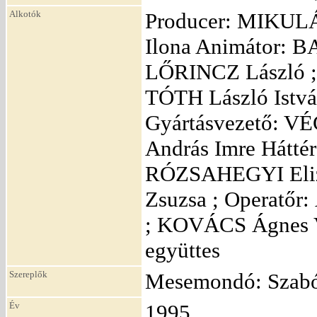
Alkotók
Producer: MIKULÁ
Ilona Animátor: 
LŐRINCZ László ;
TÓTH László Istv
Gyártásvezető: 
András Imre Hátté
RÓZSAHEGYI Eliz
Zsuzsa ; Operatő
; KOVÁCS Ágnes 
együttes
Szereplők
Mesemondó: Szab
Év
1995