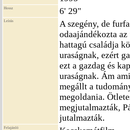
Hossz
6' 29"
Leírás
A szegény, de furf
odaajándékozta az 
hattagú családja kö
uraságnak, ezért g
ezt a gazdag és kap
uraságnak. Ám amik
megállt a tudománya
megoldania. Ötlete
megjutalmazták, Pá
jutalmazták.
Felajánló