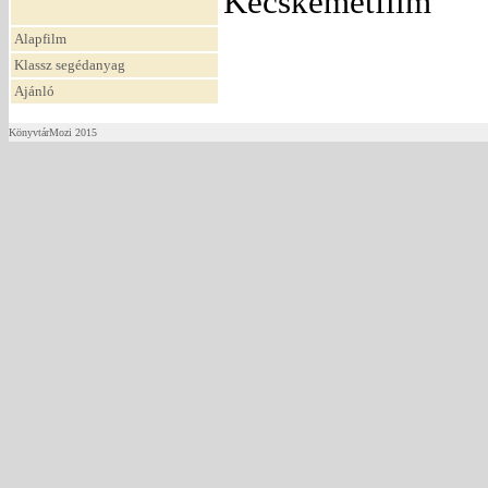
Kecskemétfilm
Alapfilm
Klassz segédanyag
Ajánló
KönyvtárMozi 2015