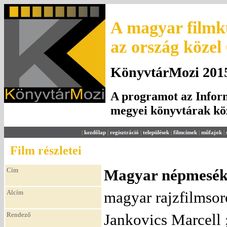
A magyar filmku
az ország közel
KönyvtárMozi 2015.
A programot az Inform
megyei könyvtárak k
|
kezdőlap
|
regisztráció
|
települések
|
filmcímek
|
műfajok
|
Film részletei
Cím
Magyar népmesék 5
Alcím
magyar rajzfilmsor
Rendező
Jankovics Marcell 