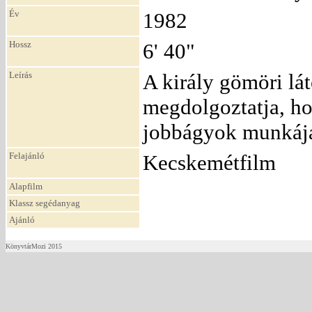
Év
1982
Hossz
6' 40"
Leírás
A király gömöri lá
megdolgoztatja, ho
jobbágyok munkájá
Felajánló
Kecskemétfilm
Alapfilm
Klassz segédanyag
Ajánló
KönyvtárMozi 2015