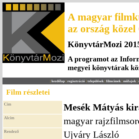
A magyar filmku
az ország közel
KönyvtárMozi 2015.
A programot az Inform
megyei könyvtárak k
|
kezdőlap
|
regisztráció
|
települések
|
filmcímek
|
műfajok
|
Film részletei
Cím
Mesék Mátyás kir
Alcím
magyar rajzfilmsor
Rendező
Ujváry László