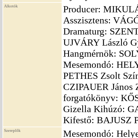
Alkotók
Producer: MIKULÁ
Asszisztens: VÁG
Dramaturg: SZENT
UJVÁRY László Gy
Hangmérnök: SOL
Mesemondó: HELYE
PETHES Zsolt Szí
CZIPAUER János Ze
forgatókönyv: K
Gizella Kihúzó: 
Kifestő: BAJUSZ P
Szereplők
Mesemondó: Helye