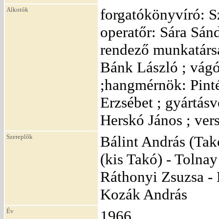
Alkotók
forgatókönyvíró: S
operatőr: Sára Sánd
rendező munkatársa
Bánk László ; vágó
;hangmérnök: Pint
Erzsébet ; gyártásv
Herskó János ; vers
Szereplők
Bálint András (Tak
(kis Takó) - Tolnay
Ráthonyi Zsuzsa - B
Kozák András
Év
1966