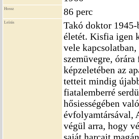
Hossz
86 perc
Leírás
Takó doktor 1945-b
életét. Kisfia ige
vele kapcsolatban, 
szemüvegre, órára 
képzeletében az ap
tetteit mindig újab
fiatalemberré serd
hősiességében való
évfolyamtársával, 
végül arra, hogy v
saját harcait magá