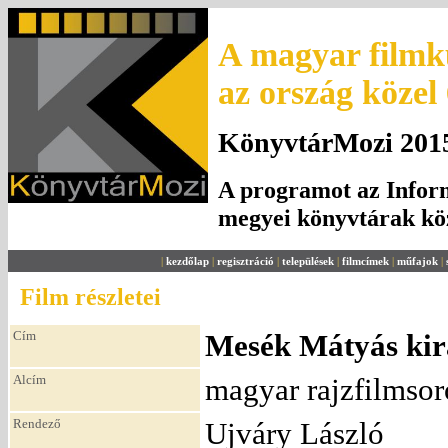
A magyar filmku
az ország közel
KönyvtárMozi 2015.
A programot az Inform
megyei könyvtárak k
|
kezdőlap
|
regisztráció
|
települések
|
filmcímek
|
műfajok
|
Film részletei
Cím
Mesék Mátyás kirá
Alcím
magyar rajzfilmsor
Rendező
Ujváry László