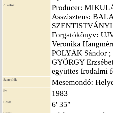
Alkotók
Producer: MIKULÁ
Asszisztens: BAL
SZENTISTVÁNYI Ri
Forgatókönyv: UJ
Veronika Hangmér
POLYÁK Sándor ; 
GYÖRGY Erzsébet 
együttes Irodalmi
Szereplők
Mesemondó: Helye
Év
1983
Hossz
6' 35"
Leírás