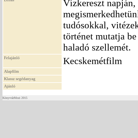
Vízkereszt napján,
megismerkedhetünk
tudósokkal, vitéze
történet mutatja be
haladó szellemét.
Felajánló
Kecskemétfilm
Alapfilm
Klassz segédanyag
Ajánló
KönyvtárMozi 2015