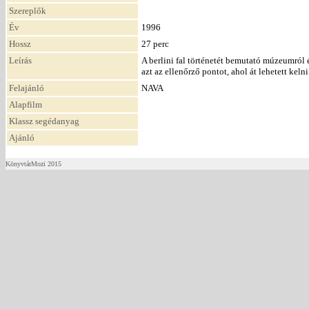
Szereplők
Év
1996
Hossz
27 perc
Leírás
A berlini fal történetét bemutató múzeumról 
azt az ellenőrző pontot, ahol át lehetett keln
Felajánló
NAVA
Alapfilm
Klassz segédanyag
Ajánló
KönyvtárMozi 2015