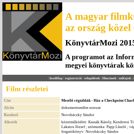
A magyar filmku
az ország közel
KönyvtárMozi 2015.
A programot az Inform
megyei könyvtárak k
|
kezdőlap
|
regisztráció
|
települések
|
filmcímek
|
műfajok
|
Film részletei
Cím
Mesélő cégtáblák - Ház a Checkpoint Charl
Alcím
dokumentumfim sorozat
Rendező
Novobáczky Sándor
Alkotók
közreműködött: Kassák Károly, Kenderesi Tibo
Lakatos József ; utómunka: Papp László ; vág
forgatókönyv: Novobáczky Sándor