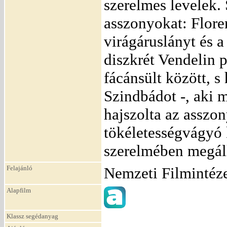
szerelmes levelek. 
asszonyokat: Floren
virágáruslányt és a
diszkrét Vendelin p
fácánsült között, s
Szindbádot -, aki 
hajszolta az asszo
tökéletességvágyó 
szerelmében megáll
Felajánló
Nemzeti Filmintéz
Alapfilm
Klassz segédanyag