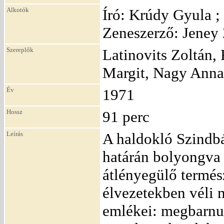
Alkotók
Író: Krúdy Gyula ;
Zeneszerző: Jeney 
Szereplők
Latinovits Zoltán,
Margit, Nagy Anna
Év
1971
Hossz
91 perc
Leírás
A haldokló Szindbá
határán bolyongva 
átlényegülő termés
élvezetekben véli 
emlékei: megbarnul