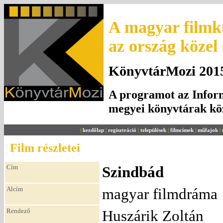
A magyar filmku
az ország közel
KönyvtárMozi 2015.
A programot az Inform
megyei könyvtárak k
|
kezdőlap
|
regisztráció
|
települések
|
filmcímek
|
műfajok
|
Film részletei
Cím
Szindbád
Alcím
magyar filmdráma
Rendező
Huszárik Zoltán