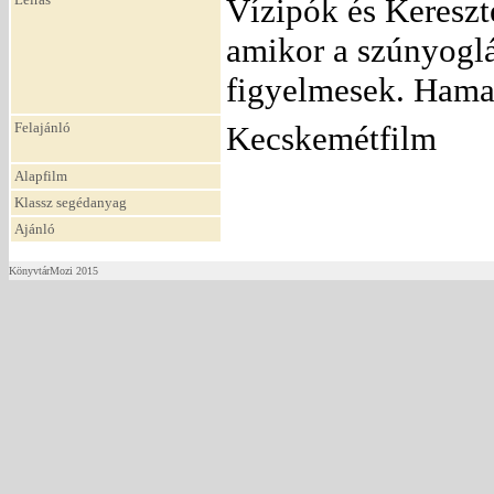
Vízipók és Kereszt
amikor a szúnyoglá
figyelmesek. Hamar
Felajánló
Kecskemétfilm
Alapfilm
Klassz segédanyag
Ajánló
KönyvtárMozi 2015