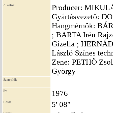
Alkotók
Producer: MIKULÁ
Gyártásvezető: D
Hangmérnök: BÁR
; BARTA Irén Raj
Gizella ; HERNÁD
László Színes tec
Zene: PETHŐ Zsol
György
Szereplők
Év
1976
Hossz
5' 08"
Leírás