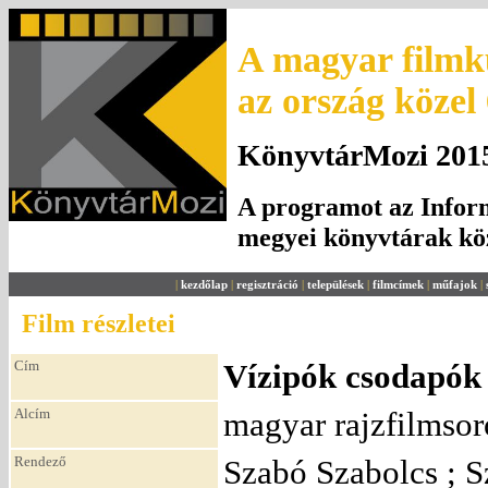
A magyar filmku
az ország közel
KönyvtárMozi 2015.
A programot az Inform
megyei könyvtárak k
|
kezdőlap
|
regisztráció
|
települések
|
filmcímek
|
műfajok
|
Film részletei
Cím
Vízipók csodapók 
Alcím
magyar rajzfilmsor
Rendező
Szabó Szabolcs ; 