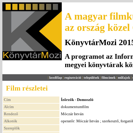
A magyar filmku
az ország közel
KönyvtárMozi 2015.
A programot az Inform
megyei könyvtárak k
|
kezdőlap
|
regisztráció
|
települések
|
filmcímek
|
műfajok
|
Film részletei
Cím
Ízőrzők - Domoszló
Alcím
dokumentumfilm
Rendező
Móczár István
Alkotók
operatőr: Móczár István ; szerkesztő, forgat
Szereplők