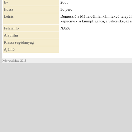
Év
2008
Hossz
30 perc
Leírás
Domoszló a Mátra déli lankáin fekvő települé
kapucnyik, a krumpliganca, a vakcsirke, az 
Felajánló
NAVA
Alapfilm
Klassz segédanyag
Ajánló
KönyvtárMozi 2015