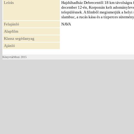
Leírás
Hajdúhadház Debrecentől 18 km távolságra f
december 12-én, Korponán kelt adománylevelé
településnek. A filmből megismerjük a helyi s
slambuc, a rucás kása és a tízperces sütemény
Felajánló
NAVA
Alapfilm
Klassz segédanyag
Ajánló
KönyvtárMozi 2015