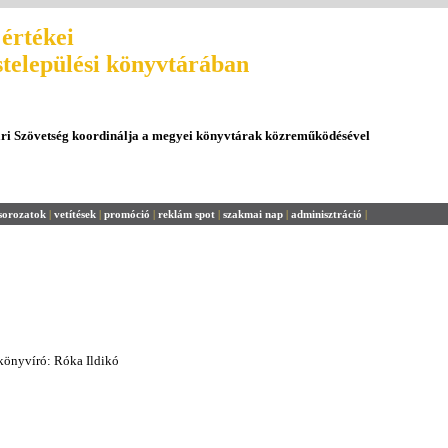
értékei
stelepülési könyvtárában
ári Szövetség koordinálja a megyei könyvtárak közreműködésével
sorozatok
|
vetítések
|
promóció
|
reklám spot
|
szakmai nap
|
adminisztráció
|
ókönyvíró: Róka Ildikó