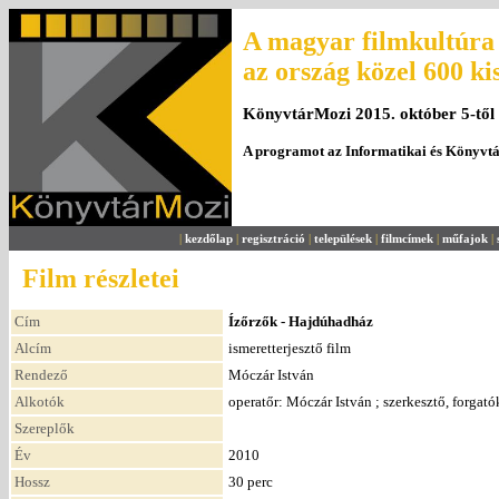
A magyar filmkultúra 
az ország közel 600 ki
KönyvtárMozi 2015. október 5-től
A programot az Informatikai és Könyvt
|
kezdőlap
|
regisztráció
|
települések
|
filmcímek
|
műfajok
|
Film részletei
Cím
Ízőrzők - Hajdúhadház
Alcím
ismeretterjesztő film
Rendező
Móczár István
Alkotók
operatőr: Móczár István ; szerkesztő, forgat
Szereplők
Év
2010
Hossz
30 perc