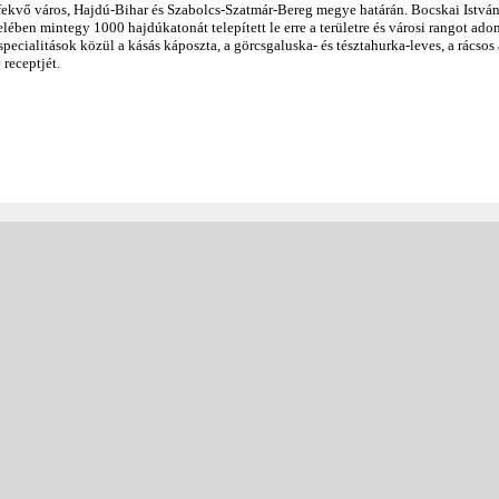
ekvő város, Hajdú-Bihar és Szabolcs-Szatmár-Bereg megye határán. Bocskai Istvá
ben mintegy 1000 hajdúkatonát telepített le erre a területre és városi rangot ad
pecialitások közül a kásás káposzta, a görcsgaluska- és tésztahurka-leves, a rácsos 
 receptjét.