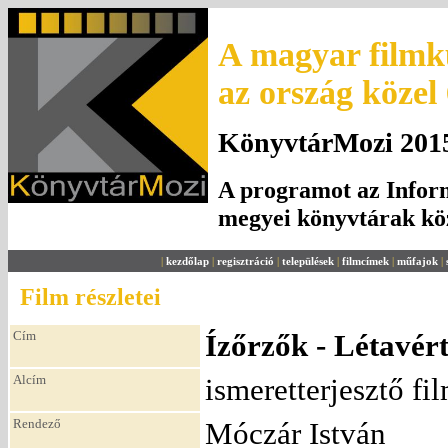
A magyar filmku
az ország közel
KönyvtárMozi 2015.
A programot az Inform
megyei könyvtárak k
|
kezdőlap
|
regisztráció
|
települések
|
filmcímek
|
műfajok
|
Film részletei
Cím
Ízőrzők - Létavért
Alcím
ismeretterjesztő fi
Rendező
Móczár István