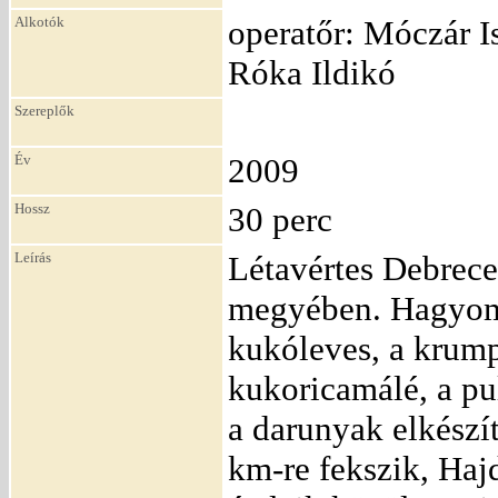
Alkotók
operatőr: Móczár Is
Róka Ildikó
Szereplők
Év
2009
Hossz
30 perc
Leírás
Létavértes Debrece
megyében. Hagyomá
kukóleves, a krump
kukoricamálé, a pu
a darunyak elkészít
km-re fekszik, Ha