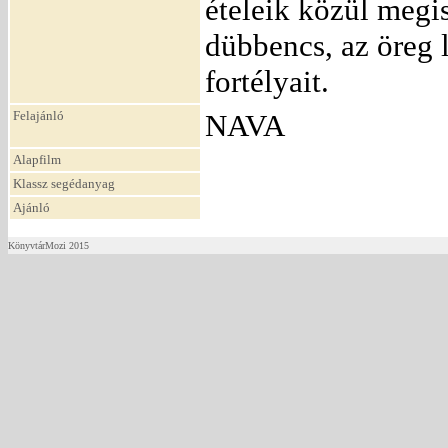
ételeik közül megi
dübbencs, az öreg 
fortélyait.
Felajánló
NAVA
Alapfilm
Klassz segédanyag
Ajánló
KönyvtárMozi 2015