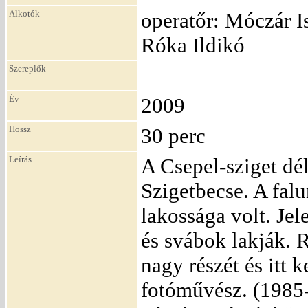
Alkotók
operatőr: Móczár Is
Róka Ildikó
Szereplők
Év
2009
Hossz
30 perc
Leírás
A Csepel-sziget dé
Szigetbecse. A fal
lakossága volt. Jel
és svábok lakják. 
nagy részét és itt 
fotóművész. (1985-