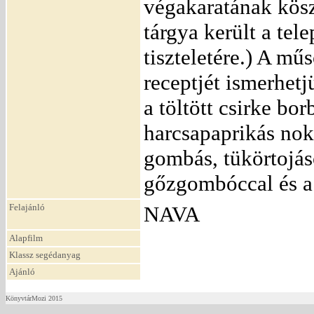
végakaratának kös
tárgya került a tel
tiszteletére.) A mű
receptjét ismerhet
a töltött csirke bo
harcsapaprikás nok
gombás, tükörtojás
gőzgombóccal és a
Felajánló
NAVA
Alapfilm
Klassz segédanyag
Ajánló
KönyvtárMozi 2015