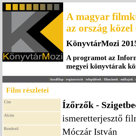
A magyar filmku
az ország közel
KönyvtárMozi 2015.
A programot az Inform
megyei könyvtárak k
|
kezdőlap
|
regisztráció
|
települések
|
filmcímek
|
műfajok
|
Film részletei
Cím
Ízőrzők - Szigetbe
Alcím
ismeretterjesztő fi
Rendező
Móczár István