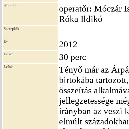
Alkotók
operatőr: Móczár Is
Róka Ildikó
Szereplők
Év
2012
Hossz
30 perc
Leírás
Tényő már az Árpá
birtokába tartozott
összeírás alkalmáva
jellegzetessége mé
irányban az veszi 
elmúlt századokban