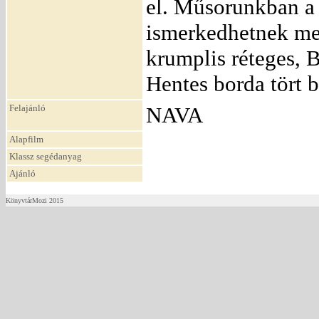
el. Műsorunkban a 
ismerkedhetnek meg
krumplis réteges, 
Hentes borda tört 
Felajánló
NAVA
Alapfilm
Klassz segédanyag
Ajánló
KönyvtárMozi 2015