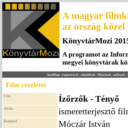
A magyar filmku
az ország közel
KönyvtárMozi 2015.
A programot az Inform
megyei könyvtárak k
|
kezdőlap
|
regisztráció
|
települések
|
filmcímek
|
műfajok
|
Film részletei
Cím
Ízőrzők - Tényő
Alcím
ismeretterjesztő fi
Rendező
Móczár István