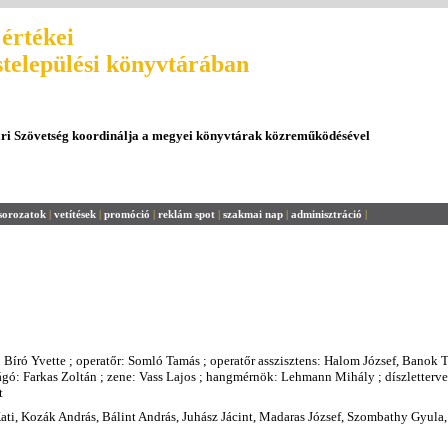
értékei
stelepülési könyvtárában
ári Szövetség koordinálja a megyei könyvtárak közreműködésével
sorozatok
|
vetítések
|
promóció
|
reklám spot
|
szakmai nap
|
adminisztráció
|
Bíró Yvette ; operatőr: Somló Tamás ; operatőr asszisztens: Halom József, Banok T
gó: Farkas Zoltán ; zene: Vass Lajos ; hangmérnök: Lehmann Mihály ; díszletterv
t
ati, Kozák András, Bálint András, Juhász Jácint, Madaras József, Szombathy Gyula