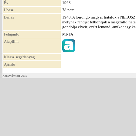
Év
1968
Hossz
78 perc
Leírás
1948. A forrongó magyar fiatalok a NÉKOSZ 
melynek rendjét felborítják a megszálló fiat
gondolja elveit, ezért lemond, amikor egy kat
Felajánló
MNFA
Alapfilm
Klassz segédanyag
Ajánló
KönyvtárMozi 2015