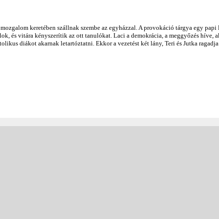
mozgalom keretében szállnak szembe az egyházzal. A provokáció tárgya egy papi 
alok, és vitára kényszerítik az ott tanulókat. Laci a demokrácia, a meggyőzés híve,
olikus diákot akarnak letartóztatni. Ekkor a vezetést két lány, Teri és Jutka ragadj