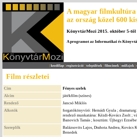
A magyar filmkultúra 
az ország közel 600 ki
KönyvtárMozi 2015. október 5-től
A programot az Informatikai és Könyvt
|
kezdőlap
|
regisztráció
|
települések
|
filmcímek
|
műfajok
|
Film részletei
Cím
Fényes szelek
Alcím
játékfilm (színes)
Rendező
Jancsó Miklós
Alkotók
forgatókönyvíró: Hernádi Gyula ; dramaturg: 
rendező munkatársa: Kézdi-Kovács Zsolt ; vá
Banovich Tamás ; kosztüm: Újhegyi Erzsébe
Szereplők
Balázsovits Lajos, Drahota Andrea, Kovács K
Benedek