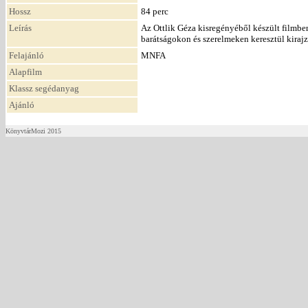
Hossz
84 perc
Leírás
Az Ottlik Géza kisregényéből készült filmb
barátságokon és szerelmeken keresztül kirajz
Felajánló
MNFA
Alapfilm
Klassz segédanyag
Ajánló
KönyvtárMozi 2015