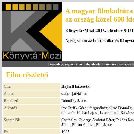
A magyar filmkultúra 
az ország közel 600 ki
KönyvtárMozi 2015. október 5-től
A programot az Informatikai és Könyvt
|
kezdőlap
|
regisztráció
|
települések
|
filmcímek
|
műfajok
|
Film részletei
Cím
Hajnali háztetők
Alcím
színes játékfilm
Rendező
Dömölky János
Alkotók
író: Ottlik Géza ; forgatókönyvíró: Dömölky 
operatőr: Koltai Lajos ; kameraman: Kovács 
Szereplők
Cserhalmi György, Andorai Péter, Takács Kat
János, Bálint András, Bán János
Év
1985