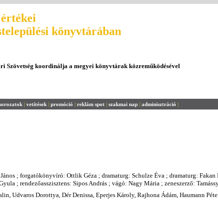
értékei
stelepülési könyvtárában
ári Szövetség koordinálja a megyei könyvtárak közreműködésével
sorozatok
|
vetítések
|
promóció
|
reklám spot
|
szakmai nap
|
adminisztráció
|
János ; forgatókönyvíró: Ottlik Géza ; dramaturg: Schulze Éva ; dramaturg: Fakan 
Gyula ; rendezőasszisztens: Sipos András ; vágó: Nagy Mária ; zeneszerző: Tamás
alin, Udvaros Dorottya, Dér Denissa, Eperjes Károly, Rajhona Ádám, Haumann Péte