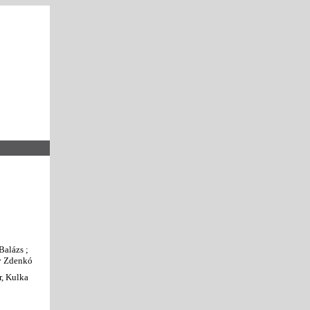
Balázs ;
sy Zdenkó
r, Kulka