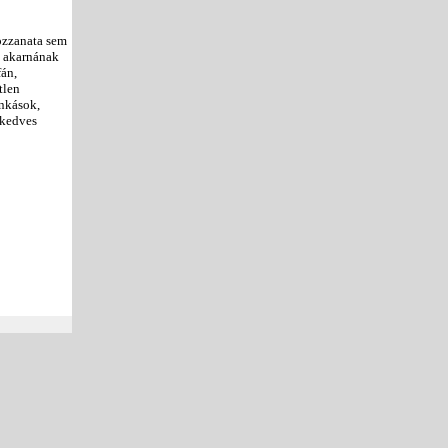
ozzanata sem
t akarnának
fán,
tlen
unkások,
 kedves