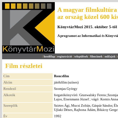
A magyar filmkultúra 
az ország közel 600 ki
KönyvtárMozi 2015. október 5-től
A programot az Informatikai és Könyvt
|
kezdőlap
|
regisztráció
|
települések
|
filmcímek
|
műfajok
|
Film részletei
Cím
Roncsfilm
Alcím
játékfilm (színes)
Rendező
Szomjas György
Alkotók
forgatókönyvíró: Grunwalsky Ferenc,Szomjas
Lajos, Eisenmann József ; vágó: Kornis Anna 
Szereplők
Szirtes Ági, Mucsi Zoltán, Gáspár Sándor, Éle
Ujlaki Dénes, Rajhona Ádám, Bikácsy Gergel
Év
1992