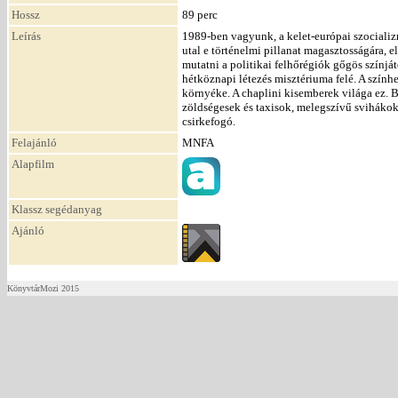
Hossz
89 perc
Leírás
1989-ben vagyunk, a kelet-európai szociali
utal e történelmi pillanat magasztosságára,
mutatni a politikai felhőrégiók gőgös színjá
hétköznapi létezés misztériuma felé. A szín
környéke. A chaplini kisemberek világa ez. 
zöldségesek és taxisok, melegszívű svihákok
csirkefogó.
Felajánló
MNFA
Alapfilm
Klassz segédanyag
Ajánló
KönyvtárMozi 2015