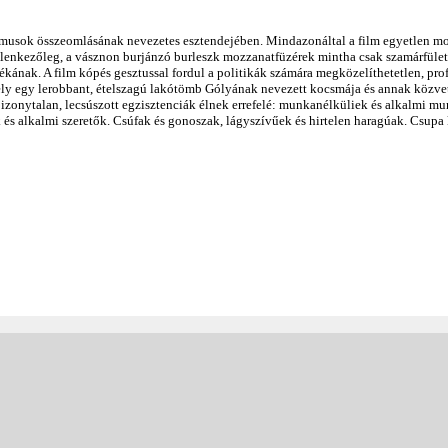
zmusok összeomlásának nevezetes esztendejében. Mindazonáltal a film egyetlen m
 ellenkezőleg, a vásznon burjánzó burleszk mozzanatfüzérek mintha csak szamárfüle
tékának. A film kópés gesztussal fordul a politikák számára megközelíthetetlen, pro
hely egy lerobbant, ételszagú lakótömb Gólyának nevezett kocsmája és annak közve
Bizonytalan, lecsúszott egzisztenciák élnek errefelé: munkanélküliek és alkalmi m
 és alkalmi szeretők. Csúfak és gonoszak, lágyszívűek és hirtelen haragúak. Csupa