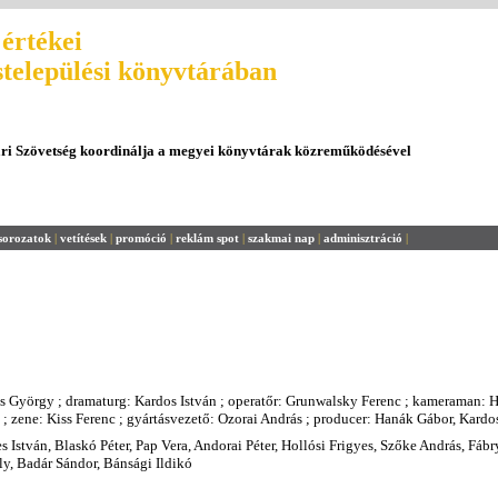
értékei
stelepülési könyvtárában
ári Szövetség koordinálja a megyei könyvtárak közreműködésével
sorozatok
|
vetítések
|
promóció
|
reklám spot
|
szakmai nap
|
adminisztráció
|
 György ; dramaturg: Kardos István ; operatőr: Grunwalsky Ferenc ; kameraman: H
; zene: Kiss Ferenc ; gyártásvezető: Ozorai András ; producer: Hanák Gábor, Kardo
s István, Blaskó Péter, Pap Vera, Andorai Péter, Hollósi Frigyes, Szőke András, Fábr
y, Badár Sándor, Bánsági Ildikó