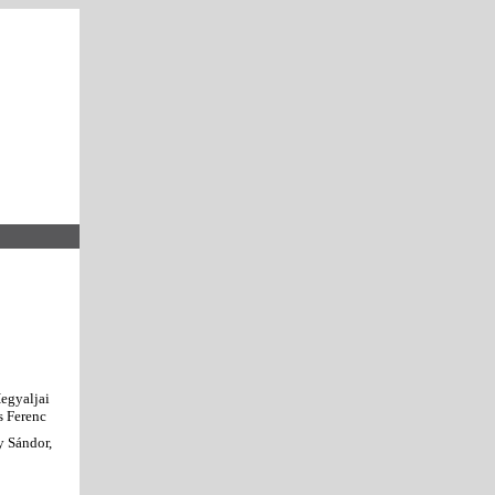
egyaljai
s Ferenc
y Sándor,