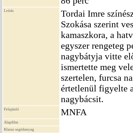
86 perc
Leírás
Tordai Imre színés
Szokása szerint ves
kamaszkora, a hatv
egyszer rengeteg p
nagybátyja vitte el
ismertette meg vele
szertelen, furcsa n
értetlenül figyelte
nagybácsit.
Felajánló
MNFA
Alapfilm
Klassz segédanyag