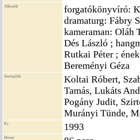
Alkotók
forgatókönyvíró: K
dramaturg: Fábry S
kameraman: Oláh T
Dés László ; hang
Rutkai Péter ; ének
Bereményi Géza
Szereplők
Koltai Róbert, Sza
Tamás, Lukáts And
Pogány Judit, Szir
Murányi Tünde, Mo
Év
1993
Hossz