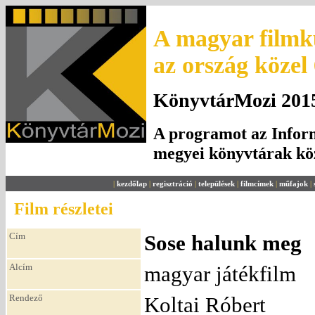
A magyar filmku
az ország közel
KönyvtárMozi 2015.
A programot az Inform
megyei könyvtárak k
|
kezdőlap
|
regisztráció
|
települések
|
filmcímek
|
műfajok
|
Film részletei
Cím
Sose halunk meg
Alcím
magyar játékfilm
Rendező
Koltai Róbert