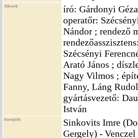
Alkotók
író: Gárdonyi Géza
operatőr: Szécsényi
Nándor ; rendező m
rendezőasszisztens
Szécsényi Ferencné
Arató János ; dísz
Nagy Vilmos ; épít
Fanny, Láng Rudolf
gyártásvezető: Dau
István
Szereplők
Sinkovits Imre (Do
Gergely) - Venczel