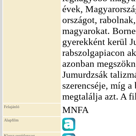
évek, Magyarország
országot, rabolnak,
magyarokat. Borne
gyerekként kerül J
rabszolgapiacon aka
azonban megszökne
Jumurdzsák talizmá
szerencséje, míg a
megtalálja azt. A f
Felajánló
MNFA
Alapfilm
Klassz segédanyag