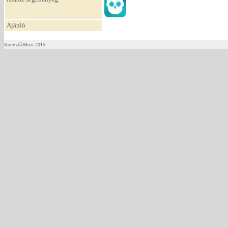
Ajánló
KönyvtárMozi 2015