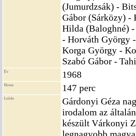
(Jumurdzsák) - Bit
Gábor (Sárközy) - 
Hilda (Baloghné) 
- Horváth György - 
Korga György - Kov
Szabó Gábor - Tahi
Év
1968
Hossz
147 perc
Leírás
Gárdonyi Géza nag
irodalom az általá
készült Várkonyi Z
legnagyobb magyar 