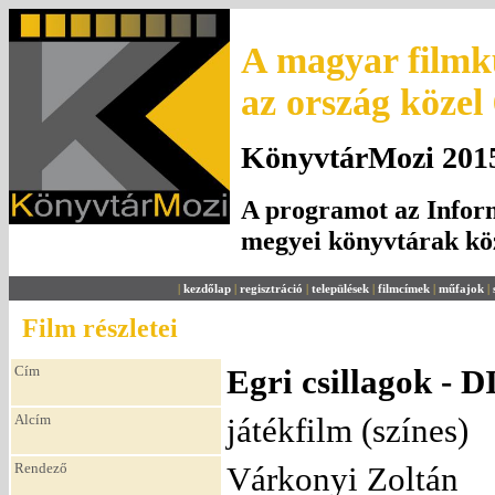
A magyar filmku
az ország közel
KönyvtárMozi 2015.
A programot az Inform
megyei könyvtárak k
|
kezdőlap
|
regisztráció
|
települések
|
filmcímek
|
műfajok
|
Film részletei
Cím
Egri csillagok 
Alcím
játékfilm (színes)
Rendező
Várkonyi Zoltán