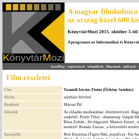
A magyar filmkultúra 
az ország közel 600 ki
KönyvtárMozi 2015. október 5-től
A programot az Informatikai és Könyvt
|
kezdőlap
|
regisztráció
|
települések
|
filmcímek
|
műfajok
|
Film részletei
Cím
Tasnádi István: Finito (Örkény Színház)
Alcím
színházi felvétel
Rendező
Mácsai Pál
Alkotók
Az előadás munkatársai: díszlettervező: Bago
szakértő: Pintér Tibor ; dramaturg: Gáspár Il
Búza Zoltán ; fővilágosító: Marton József ; 
rendező: Román Zsuzsa ; a közvetítés rende
Szereplők
Bíró Krisztina (Tigris Niki, popdíva) - Für