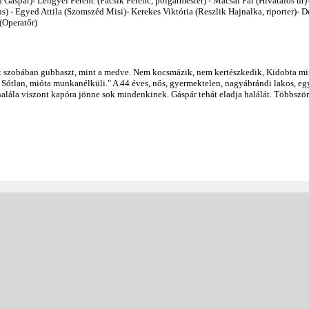
 Gáspár)- Lengyel Ferenc (Pacsik Ferenc, polgármester) - Mácsai Pál (Hivatalos úr)
s) - Egyed Attila (Szomszéd Misi)- Kerekes Viktória (Reszlik Hajnalka, riporter)- 
(Operatőr)
t szobában gubbaszt, mint a medve. Nem kocsmázik, nem kertészkedik, Kidobta mi
i, Sótlan, mióta munkanélküli." A 44 éves, nős, gyermektelen, nagyábrándi lakos, eg
alála viszont kapóra jönne sok mindenkinek. Gáspár tehát eladja halálát. Többször 