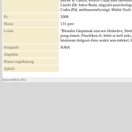
(Bicke B. László, költő)- Csuja Imre (Blondin
László (Dr. Juhos Buda, tárgyaló-pszichológu
Csaba (Pál, médiaszemélyiség)- Máthé Zsolt 
Év
2008
Hossz
131 perc
Leírás
"Blondin Gáspárnak nincsen életkedve, Söté
pong érmeit, Főzeléken él, feltét se kell nek
húsüzemi dolgozó élete senkit sem érdekel, h
Felajánló
NAVA
Alapfilm
Klassz segédanyag
Ajánló
KönyvtárMozi 2015