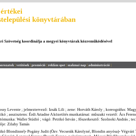
értékei
stelepülési könyvtárában
ári Szövetség koordinálja a megyei könyvtárak közreműködésével
sorozatok
|
vetítések
|
promóció
|
reklám spot
|
szakmai nap
|
adminisztráció
|
ssy Levente ; jelmeztervező: Izsák Lili ; zene: Horváth Károly ; koreográfus: Mag
dikó ; asszisztens: Érdi Ariadne A közetítés munkatársai: műszaki vezető: Ács Feren
utómunka: Waller Stúdió ; vágó: Petrikó István ; főszerkesztő: Szolnoki András ; te
zője: Zilahy Tamás
 Anikó Blondinné)- Pogány Judit (Özv. Vecserák Károlyné, Blondin anyósa)- Végvári