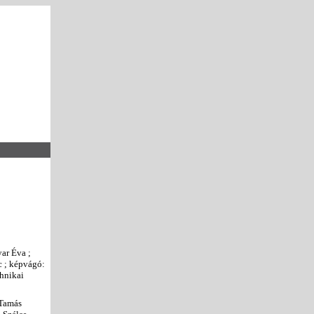
yar Éva ;
c ; képvágó:
chnikai
 Tamás