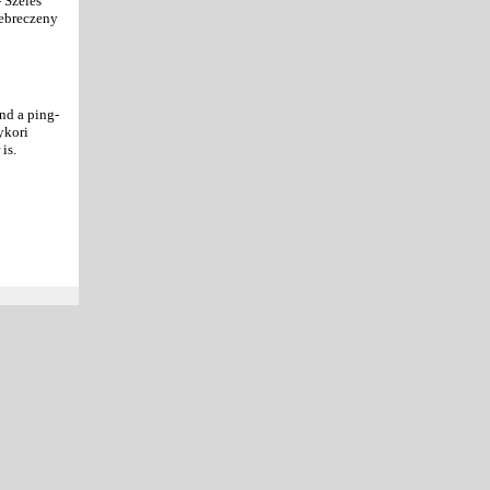
- Széles
Debreczeny
nd a ping-
ykori
is.