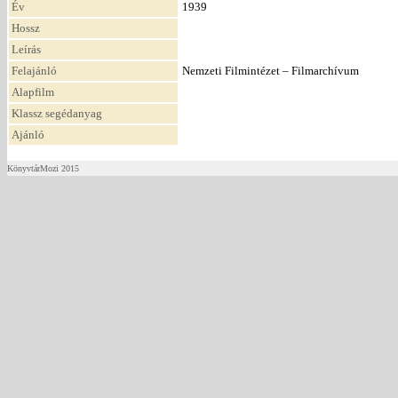
Év
1939
Hossz
Leírás
Felajánló
Nemzeti Filmintézet – Filmarchívum
Alapfilm
Klassz segédanyag
Ajánló
KönyvtárMozi 2015