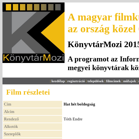
A magyar filmku
az ország közel
KönyvtárMozi 2015.
A programot az Inform
megyei könyvtárak k
|
kezdőlap
|
regisztráció
|
települések
|
filmcímek
|
műfajok
|
Film részletei
Cím
Hat hét boldogság
Alcím
Rendező
Tóth Endre
Alkotók
Szereplők