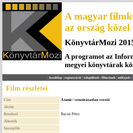
A magyar filmku
az ország közel
KönyvtárMozi 2015.
A programot az Inform
megyei könyvtárak k
|
kezdőlap
|
regisztráció
|
települések
|
filmcímek
|
műfajok
|
Film részletei
Cím
A tanú / cenzúrázatlan verzió
Alcím
Rendező
Bacsó Péter
Alkotók
Szereplők