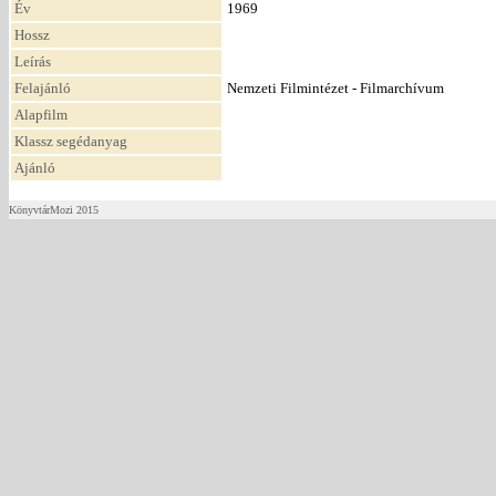
Év
1969
Hossz
Leírás
Felajánló
Nemzeti Filmintézet - Filmarchívum
Alapfilm
Klassz segédanyag
Ajánló
KönyvtárMozi 2015