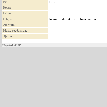
Év
1970
Hossz
Leírás
Felajánló
Nemzeti Filmintézet - Filmarchívum
Alapfilm
Klassz segédanyag
Ajánló
KönyvtárMozi 2015