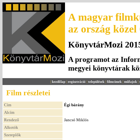
A magyar filmku
az ország közel
KönyvtárMozi 2015.
A programot az Inform
megyei könyvtárak k
|
kezdőlap
|
regisztráció
|
települések
|
filmcímek
|
műfajok
|
Film részletei
Cím
Égi bárány
Alcím
Rendező
Jancsó Miklós
Alkotók
Szereplők