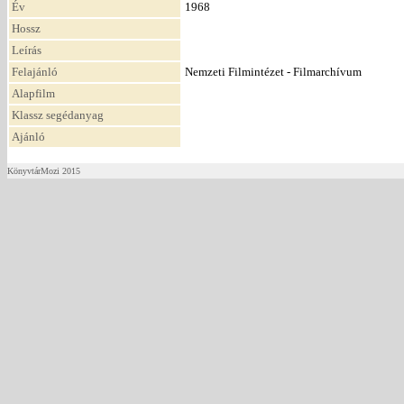
Év
1968
Hossz
Leírás
Felajánló
Nemzeti Filmintézet - Filmarchívum
Alapfilm
Klassz segédanyag
Ajánló
KönyvtárMozi 2015