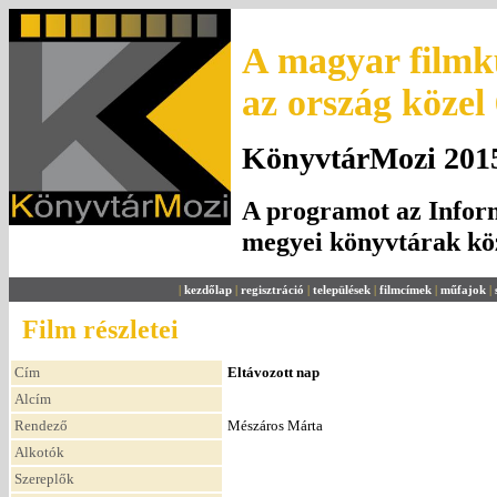
A magyar filmku
az ország közel
KönyvtárMozi 2015.
A programot az Inform
megyei könyvtárak k
|
kezdőlap
|
regisztráció
|
települések
|
filmcímek
|
műfajok
|
Film részletei
Cím
Eltávozott nap
Alcím
Rendező
Mészáros Márta
Alkotók
Szereplők